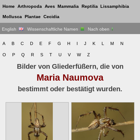
Home
Arthropoda
Aves
Mammalia
Reptilia
Lissamphibia
Mollusca
Plantae
Cecidia
English
Wissenschaftliche Namen
Nach oben
A
B
C
D
E
F
G
H
I
J
K
L
M
N
O
P
Q
R
S
T
U
V
W
Z
Bilder von Gliederfüßern, die von
Maria Naumova
bestimmt oder bestätigt wurden.