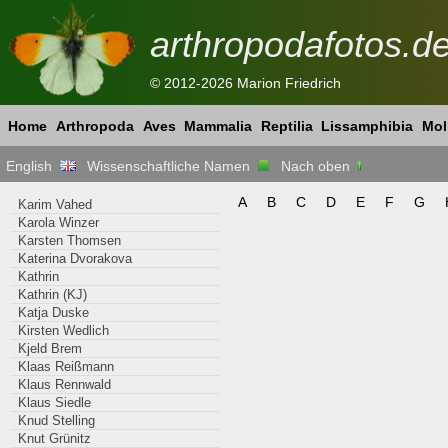
arthropodafotos.d
© 2012-2026 Marion Friedrich
Home
Arthropoda
Aves
Mammalia
Reptilia
Lissamphibia
Mol
English
Wissenschaftliche Namen
Nach oben
A
B
C
D
E
F
G
Karim Vahed
Karola Winzer
Karsten Thomsen
Katerina Dvorakova
Kathrin
Kathrin (KJ)
Katja Duske
Kirsten Wedlich
Kjeld Brem
Klaas Reißmann
Klaus Rennwald
Klaus Siedle
Knud Stelling
Knut Grünitz