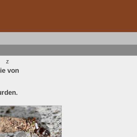
Z
ie von
urden.