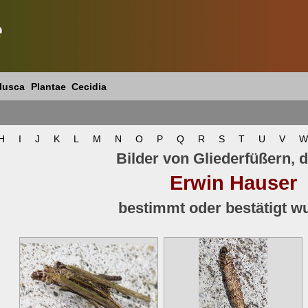
e
lusca
Plantae
Cecidia
H
I
J
K
L
M
N
O
P
Q
R
S
T
U
V
W
Bilder von Gliederfüßern, d
Erwin Hauser
bestimmt oder bestätigt w