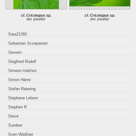
cf. Cricotopus sp.
cf. Cricotopus sp.
det.
pwalter
det.
pwalter
Sara21392
Sebastian Sczepanski
Severin
Siegfried Rudolf
Simeon Indzhov
Simon Hänni
Stefan Ratering
Stephane Lebrun
Stephen R
Steve
Sundew
Sven Wießner