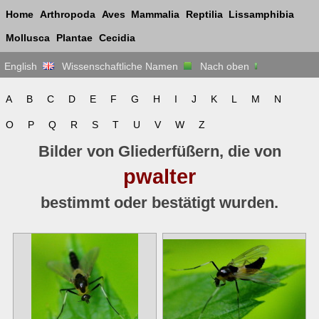
Home
Arthropoda
Aves
Mammalia
Reptilia
Lissamphibia
Mollusca
Plantae
Cecidia
English
Wissenschaftliche Namen
Nach oben
A
B
C
D
E
F
G
H
I
J
K
L
M
N
O
P
Q
R
S
T
U
V
W
Z
Bilder von Gliederfüßern, die von
pwalter
bestimmt oder bestätigt wurden.