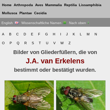
Home
Arthropoda
Aves
Mammalia
Reptilia
Lissamphibia
Mollusca
Plantae
Cecidia
English
Wissenschaftliche Namen
Nach oben
A
B
C
D
E
F
G
H
I
J
K
L
M
N
O
P
Q
R
S
T
U
V
W
Z
Bilder von Gliederfüßern, die von
J.A. van Erkelens
bestimmt oder bestätigt wurden.