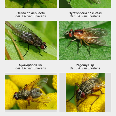
Helina cf. depuncta
Hydrophoria cf. ruralis
det.
J.A. van Erkelens
det.
J.A. van Erkelens
Hydrophoria sp.
Pegomya sp.
det.
J.A. van Erkelens
det.
J.A. van Erkelens