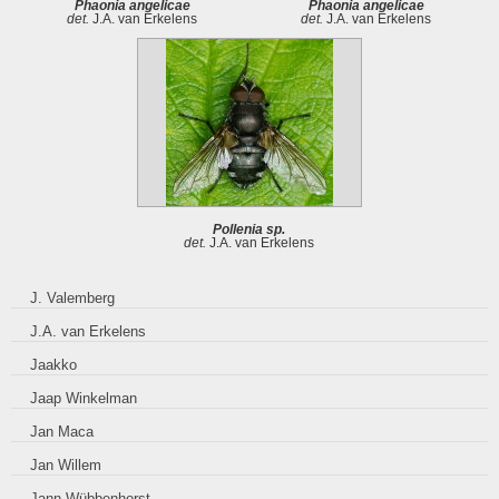
Phaonia angelicae
Phaonia angelicae
det.
J.A. van Erkelens
det.
J.A. van Erkelens
Pollenia sp.
det.
J.A. van Erkelens
J. Valemberg
J.A. van Erkelens
Jaakko
Jaap Winkelman
Jan Maca
Jan Willem
Jann Wübbenhorst