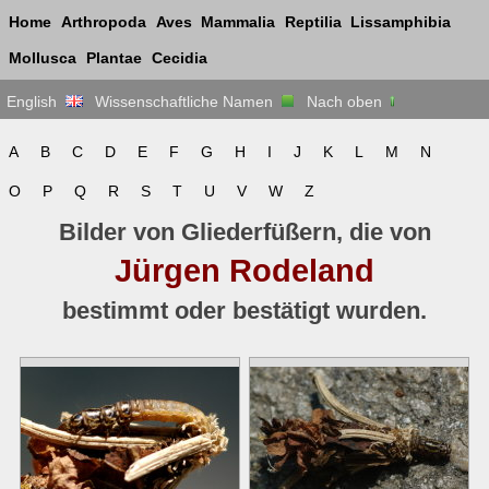
Home
Arthropoda
Aves
Mammalia
Reptilia
Lissamphibia
Mollusca
Plantae
Cecidia
English
Wissenschaftliche Namen
Nach oben
A
B
C
D
E
F
G
H
I
J
K
L
M
N
O
P
Q
R
S
T
U
V
W
Z
Bilder von Gliederfüßern, die von
Jürgen Rodeland
bestimmt oder bestätigt wurden.